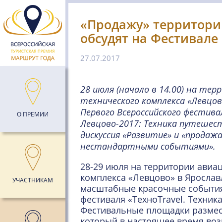
«Продажу» территори
обсудят на Фестивале
27.07.2017
28 июля (начало в 14.00) на те
технического комплекса «Левцов
Первого Всероссийского фестивал
О ПРЕМИИ
Левцово-2017: Техника путешес
дискуссия «Развитие» и «продаж
нестандартными событиями».
28-29 июля на территории авиа
комплекса «Левцово» в Ярослав
УЧАСТНИКАМ
масштабные красочные события
фестиваля «ТехноTravel. Техник
Фестивальные площадки размес
который в настоящее время воз