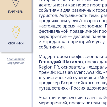
деятельности как новое простр
событиями для различных горо
ПАРТНЕРЫ
туристов. Актуальность темы ра
продвижения услуг/товаров пос
настоящее время неоспорима. П
фестивальной праздничной про
мероприятие — деловая панель
и «продажа» территорий и услу
СБОРНИКИ
событиями».
Модератором профессиональной
Контактная
Геннадий Шаталов
, председа
информация
Region PR, основатель Федерал
премий: Russian Event Awards, 
«Туристический сувенир» и «Ме
продюсер Всероссийского конку
путешествиях «Россия вдохновл
Участники дискуссии: главы ра
мероприятий, представители тур