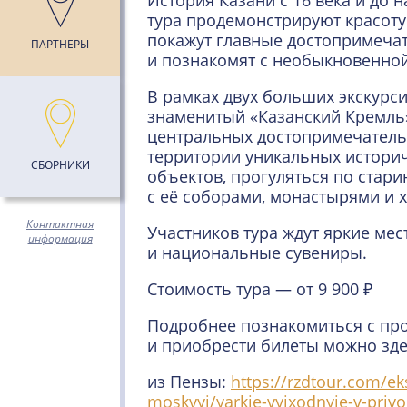
История Казани с 16 века и до
тура продемонстрируют красоту
покажут главные достопримеча
ПАРТНЕРЫ
и познакомят с необыкновенной
В рамках двух больших экскурс
знаменитый «Казанский Кремль
центральных достопримечатель
территории уникальных истори
СБОРНИКИ
объектов, прогуляться по стар
с её соборами, монастырями и 
Контактная
Участников тура ждут яркие мес
информация
и национальные сувениры.
Стоимость тура — от 9 900 ₽
Подробнее познакомиться с пр
и приобрести билеты можно зде
из Пензы:
https://rzdtour.com/eks
moskvyi/yarkie-vyixodnyie-v-privo