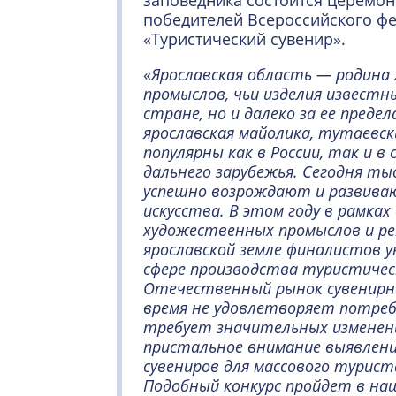
заповедника состоится церемо
победителей Всероссийского фе
«Туристический сувенир».
«
Ярославская область — родина
промыслов, чьи изделия известн
стране, но и далеко за ее преде
ярославская майолика, тутаевск
популярны как в России, так и в
дальнего зарубежья. Сегодня ты
успешно возрождают и развива
искусства. В этом году в рамка
художественных промыслов и ре
ярославской земле финалистов у
сфере производства туристическ
Отечественный рынок сувенирн
время не удовлетворяет потре
требует значительных изменени
пристальное внимание выявлен
сувениров для массового туриста
Подобный конкурс пройдет в на