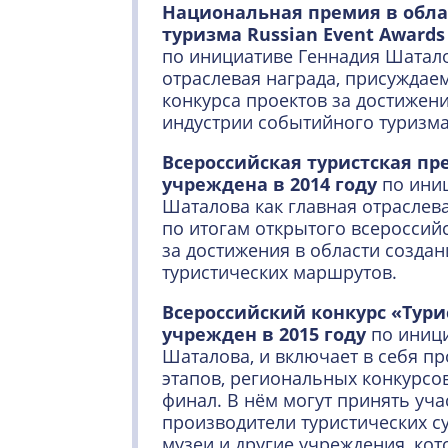
Национальная премия в обла
туризма Russian Event Awards
по инициативе Геннадия Шатало
отраслевая награда, присуждае
конкурса проектов за достижени
индустрии событийного туризма
Всероссийская туристская п
учреждена в 2014 году
по иниц
Шаталова как главная отраслев
по итогам открытого всероссий
за достижения в области создан
туристических маршрутов.
Всероссийский конкурс «Тур
учрежден в 2015 году
по иници
Шаталова, и включает в себя п
этапов, региональных конкурс
финал. В нём могут принять уча
производители туристических с
музеи и другие учреждения, ко