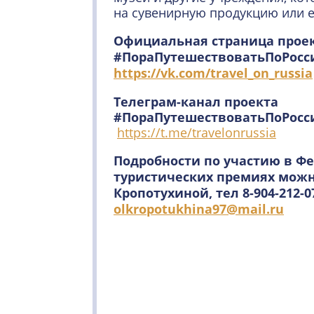
на сувенирную продукцию или е
Официальная страница прое
#ПораПутешествоватьПоРосси
https://vk.com/travel_on_russia
Телеграм-канал
проекта
#ПораПутешествоватьПоРосс
https://t.me/travelonrussia
Подробности по участию в Ф
туристических премиях можн
Кропотухиной, тел 8-904-212-07
olkropotukhina
97@
mail
.
ru